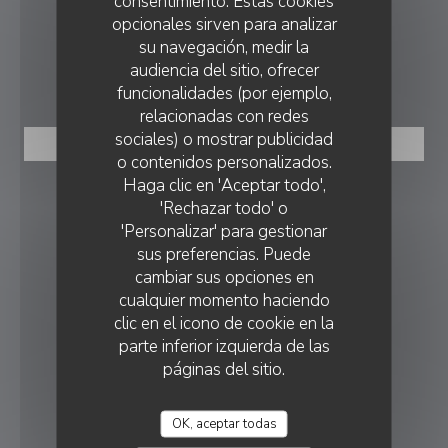
consentimiento. Estas cookies
opcionales sirven para analizar
piazza3005@gmail.com
su navegación, medir la
audiencia del sitio, ofrecer
RESERVA
funcionalidades (por ejemplo,
relacionadas con redes
sociales) o mostrar publicidad
RESERVAR UNA MESA
o contenidos personalizados.
PIAZZA RISTORANTE
Haga clic en 'Aceptar todo',
SEGUIRNOS
'Rechazar todo' o
'Personalizar' para gestionar
sus preferencias. Puede
cambiar sus opciones en
Facebook ((abre en una nueva vent
Instagram ((abre en una nuev
cualquier momento haciendo
BOLETÍN
clic en el icono de cookie en la
parte inferior izquierda de las
páginas del sitio.
RECOMPENSAS
OK, aceptar todas