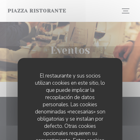
Personalización de sus opciones de cookies
PIAZZA RISTORANTE
Eventos
El restaurante y sus socios
utilizan cookies en este sitio, lo
que puede implicar la
recopilación de datos
personales. Las cookies
denominadas «necesarias» son
Piazza Ristorante
obligatorias y se instalan por
defecto. Otras cookies
((abre en u
2 Rue des Grands Champs 4420 Saint-Nicolas
opcionales requieren su
04 388 28 13