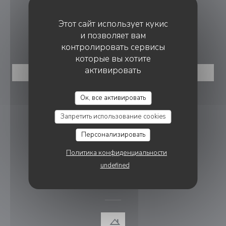
piazza3005@gmail.com
Этот сайт использует кукис
и позволяет вам
БРОНИРОВАНИЕ
контролировать сервисы
которые вы хотите
активировать
ЗАБРОНИРОВАТЬ СТОЛИК
PIAZZA RISTORANTE
Ок, все активировать
ПРИСОЕДИНЯЙТЕСЬ К НАМ
Запретить использование cookies
Персонализировать
Facebook ((открывается в новом 
Instagram ((открывается в н
Политика конфиденциальности
НОВОСТНАЯ РАССЫЛКА
undefined
НАГРАДЫ