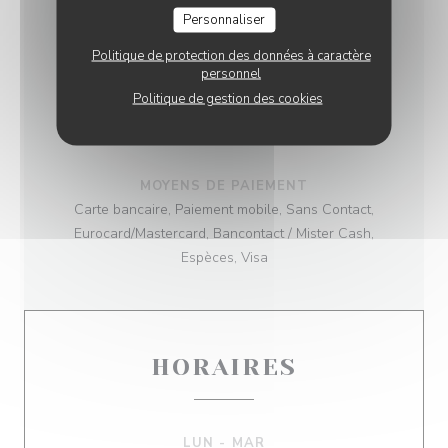
Personnaliser
TYPE DE RESTAURANT
Politique de protection des données à caractère
Restaurant Italien
personnel
Politique de gestion des cookies
SERVICES
Restaurant sur place ou à emporter , A emporter
MOYENS DE PAIEMENT
Carte bancaire, Paiement mobile, Sans Contact,
Eurocard/Mastercard, Bancontact / Mister Cash,
Espèces, Visa
HORAIRES
LUN
-
MAR