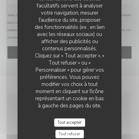
facultatifs servent à analyser
votre navigation, mesurer
Selon l'article L.223-2 du code de la consommation, il est rappelé que le consommateur
l'audience du site, proposer
peut user de son droit à s'inscrire sur la liste d'opposition au démarchage
des fonctionnalités (ex : en lien
téléphonique Bloctel :
bloctel.gouv.fr
. Pour plus d'informations sur le traitement de vos
avec les réseaux sociaux) ou
données, consultez notre
politique de confidentialité
.
afficher des publicités ou
PIAZZA RISTORANTE
contenus personnalisés.
Cliquez sur « Tout accepter », «
Tout refuser » ou «
Personnaliser » pour gérer vos
préférences. Vous pouvez
modifier vos choix à tout
moment en cliquant sur l'icône
représentant un cookie en bas
à gauche des pages du site.
INFOS PRATIQUES
Tout accepter
CUISINE
Tout refuser
Italienne