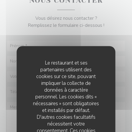
NOUS CONTACTER
Vous désirez nous contacter ?
Remplissez le formulaire ci-dessous !
Le restaurant et ses
partenaires utilisent des
cookies sur ce site, pouvant
impliquer la collecte de
données à caractère
personnel. Les cookies dits «
nécessaires » sont obligatoires
et installés par défaut.
D'autres cookies facultatifs
nécessitent votre
consentement. Ces cookies