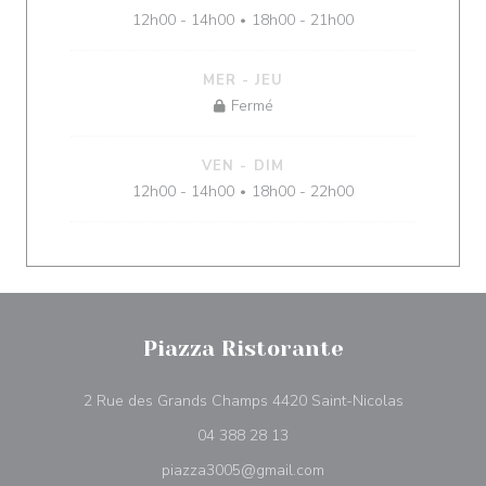
12h00 - 14h00
18h00 - 21h00
•
MER
-
JEU
Fermé
VEN
-
DIM
12h00 - 14h00
18h00 - 22h00
•
Piazza Ristorante
((ouvre une 
2 Rue des Grands Champs 4420 Saint-Nicolas
04 388 28 13
piazza3005@gmail.com