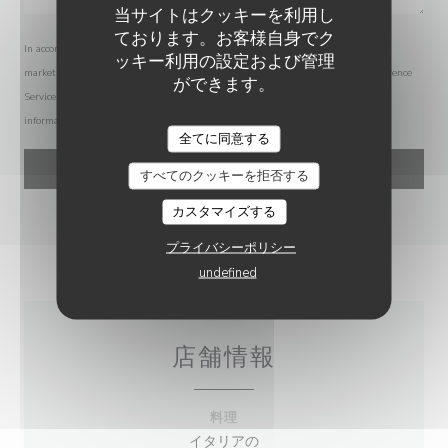
当サイトはクッキーを利用し
ております。お客様自身でク
In accordance with data protection regulations, you have the right to opt out of
ッキー利用の設定および管理
marketing communications. UK residents can register with the Telephone Preference
ができます。
Service at
tpsonline.org.uk
. US residents can register at
donotcall.gov
. For more
information about how we process your data, please see our
privacy policy
.
PIAZZA RISTORANTE
全てに同意する
すべてのクッキーを拒否する
カスタマイズする
プライバシーポリシー
undefined
店舗情報
料理
イタリアの