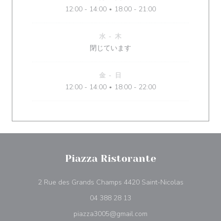
12:00 - 14:00
18:00 - 21:00
•
水
-
木
閉じています
金
-
日
12:00 - 14:00
18:00 - 22:00
•
Piazza Ristorante
((新しいウ
2 Rue des Grands Champs 4420 Saint-Nicolas
04 388 28 13
piazza3005@gmail.com